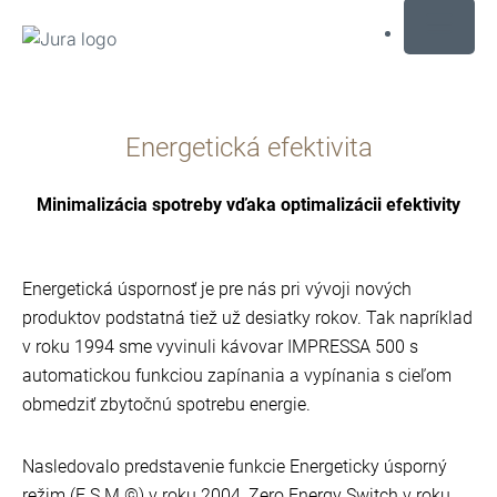
MENU
Prejsť
na
Energetická efektivita
obsah
Prejsť
na
Minimalizácia spotreby vďaka optimalizácii efektivity
hľadanie
Energetická úspornosť je pre nás pri vývoji nových
produktov podstatná tiež už desiatky rokov. Tak napríklad
v roku 1994 sme vyvinuli kávovar IMPRESSA 500 s
automatickou funkciou zapínania a vypínania s cieľom
obmedziť zbytočnú spotrebu energie.
Nasledovalo predstavenie funkcie Energeticky úsporný
režim (E.S.M.©) v roku 2004, Zero Energy Switch v roku