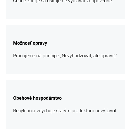
Cenné zdroje sa usilujeme využívať zodpovedne.
chcem
sa
Možnosť opravy
viac
informácií
Pracujeme na princípe „Nevyhadzovať, ale opraviť.“
chcem
sa
Obehové hospodárstvo
viac
informácií
Recyklácia vdychuje starým produktom nový život.