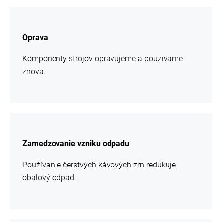
chcem
sa
Oprava
viac
informácií
Komponenty strojov opravujeme a používame
znova.
chcem
sa
Zamedzovanie vzniku odpadu
viac
informácií
Používanie čerstvých kávových zŕn redukuje
obalový odpad.