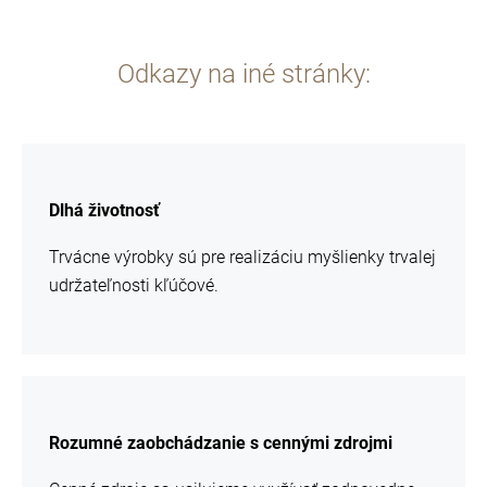
Odkazy na iné stránky:
chcem
sa
Dlhá životnosť
viac
informácií
Trvácne výrobky sú pre realizáciu myšlienky trvalej
udržateľnosti kľúčové.
chcem
sa
Rozumné zaobchádzanie s cennými zdrojmi
viac
informácií