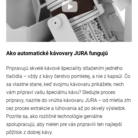
Ako automatické kávovary JURA fungujú
Pripravujú skvelé kávové špeciality stlačením jedného
tlačidla – vždy z kávy čerstvo pomletej, a nie z kapsúl. Čo
sa vlastne stane, keď svojmu kávovaru prikážete, nech
vám pripraví vašu špeciálnu kávu? Sledujte proces
prípravy, nazrite do vnútra kávovaru JURA – od mletia zŕn
cez proces extrakcie a lúhovania až po skvelý výsledok.
Pozrite sa, ako rozličné technológie geniálne
spolupracujú, aby nielen pre vás pripravili ten najlepší
pôžitok z dobrej kávy.