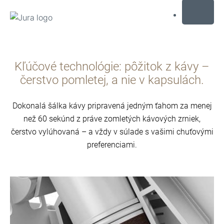
MENU
Prejsť
na
Kľúčové technológie: pôžitok z kávy –
obsah
Prejsť
čerstvo pomletej, a nie v kapsulách.
na
hľadanie
Dokonalá šálka kávy pripravená jedným ťahom za menej
než 60 sekúnd z práve zomletých kávových zrniek,
čerstvo vylúhovaná – a vždy v súlade s vašimi chuťovými
preferenciami.