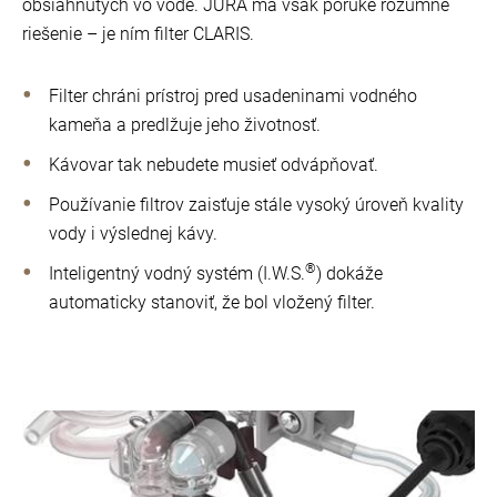
obsiahnutých vo vode. JURA má však poruke rozumné
riešenie – je ním filter CLARIS.
Filter chráni prístroj pred usadeninami vodného
kameňa a predlžuje jeho životnosť.
Kávovar tak nebudete musieť odvápňovať.
Používanie filtrov zaisťuje stále vysoký úroveň kvality
vody i výslednej kávy.
®
Inteligentný vodný systém (I.W.S.
) dokáže
automaticky stanoviť, že bol vložený filter.